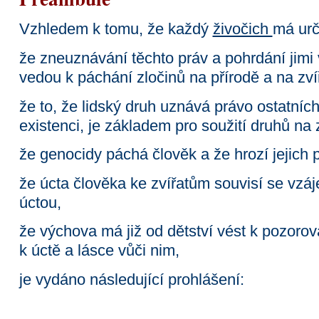
Vzhledem k tomu, že každý
živočich
má urč
že zneuznávání těchto práv a pohrdání jimi 
vedou k páchání zločinů na přírodě a na zví
že to, že lidský druh uznává právo ostatníc
existenci, je základem pro soužití druhů na 
že genocidy páchá člověk a že hrozí jejich 
že úcta člověka ke zvířatům souvisí se vzá
úctou,
že výchova má již od dětství vést k pozorov
k úctě a lásce vůči nim,
je vydáno následující prohlášení: