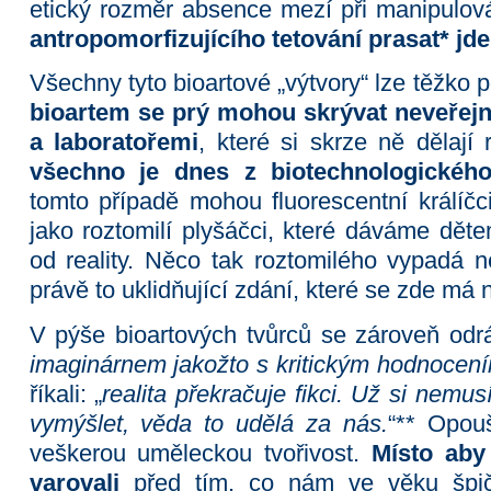
etický rozměr absence mezí při manipulo
antropomorfizujícího tetování prasat* jde
Všechny tyto bioartové „výtvory“ lze těžko
bioartem se prý mohou skrývat neveřejn
a laboratořemi
, které si skrze ně dělaj
všechno je dnes z biotechnologickéh
tomto případě mohou fluorescentní králíčci
jako roztomilí plyšáčci, které dáváme dět
od reality. Něco tak roztomilého vypadá 
právě to uklidňující zdání, které se zde má 
V pýše bioartových tvůrců se zároveň odrá
imaginárnem jakožto s kritickým hodnocen
říkali: „
realita překračuje fikci. Už si nemu
vymýšlet, věda to udělá za nás.
“** Opou
veškerou uměleckou tvořivost.
Místo aby
varovali
před tím, co nám ve věku špič