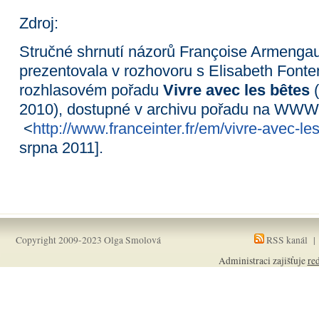
Zdroj:
Stručné shrnutí názorů Françoise Armengau
prezentovala v rozhovoru s Elisabeth Font
rozhlasovém pořadu
Vivre avec les bêtes
2010), dostupné v archivu pořadu na WWW
<
http://www.franceinter.fr/em/vivre-avec-l
srpna 2011].
Copyright 2009-2023 Olga Smolová
RSS kanál
Administraci zajišťuje
re