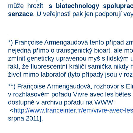
může hrozit,
s biotechnology spolupra
senzace
. U veřejnosti pak jen podporují vo
*) Françoise Armengaudová tento případ zmi
nejedná přímo o transgenický bioart, ale m
zmínit geneticky upravenou myš s lidským
fakt, že fluorescentní králičí samička nikdy
život mimo laboratoř (tyto případy jsou v r
**) Françoise Armengaudová, rozhovor s E
v rozhlasovém pořadu Vivre avec les bêtes 
dostupné v archivu pořadu na WWW:
<
http://www.franceinter.fr/em/vivre-avec-l
srpna 2011].