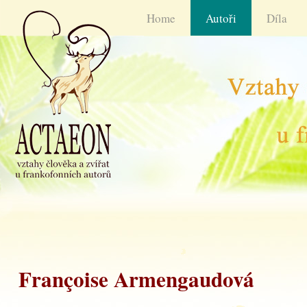
Home
Autoři
Díla
Françoise Armengaudová