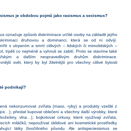
iesismus je obdobou pojmů jako rasismus a sexismus?
us označuje způsob diskriminace určité osoby na základě jejího
iskriminaci druhovou a dominanci, která se od ní odvíjí.
ířit s utrpením a smrtí citlivých – lidských či mimolidských –
ivot, trpěli co nejméně a vyhnuli se zabití. Proto se stavíme také
ářským a dalším nespravedlivým druhům diskriminace.
ější svět, který by byl žitelnější pro všechny citlivé bytosti
té podnikají?
mená nekonzumovat zvířata (maso, ryby) a produkty vzešlé z
jce…); přestat kupovat oblečení a všechny další výrobky, které
kožešiny, vlna…); bojkotovat cirkusy, které využívají zvířata,
řecích miláčků; nepoužívat úklidové ani kosmetické prostředky
hující látky živočišného původu. Ale antispeciesismus se