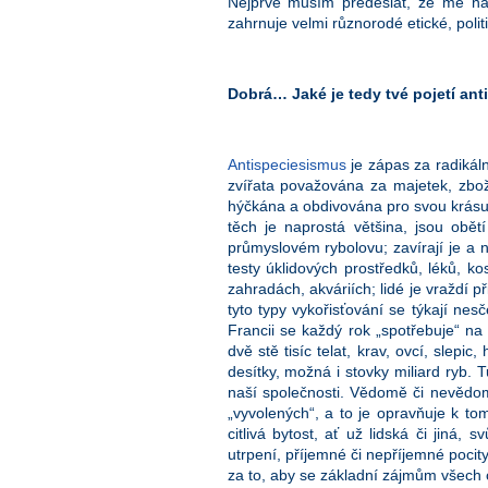
Nejprve musím předeslat, že mé názo
zahrnuje velmi různorodé etické, polit
Dobrá… Jaké je tedy tvé pojetí an
Antispeciesismus
je zápas za radikál
zvířata považována za majetek, zbož
hýčkána a obdivována pro svou krásu 
těch je naprostá většina, jsou obět
průmyslovém rybolovu; zavírají je a n
testy úklidových prostředků, léků, ko
zahradách, akváriích; lidé je vraždí p
tyto typy vykořisťování se týkají nesč
Francii se každý rok „spotřebuje“ na 
dvě stě tisíc telat, krav, ovcí, slepi
desítky, možná i stovky miliard ryb. 
naší společnosti. Vědomě či nevědom
„vyvolených“, a to je opravňuje k t
citlivá bytost, ať už lidská či jiná, 
utrpení, příjemné či nepříjemné pocit
za to, aby se základní zájmům všech ci