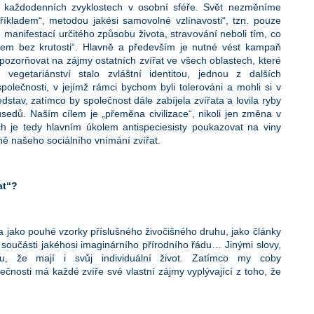
h každodenních zvyklostech v osobní sféře. Svět nezměníme
íkladem“, metodou jakési samovolné vzlínavosti“, tzn. pouze
anifestací určitého způsobu života, stravování neboli tím, co
em bez krutosti“. Hlavně a především je nutné vést kampaň
 upozorňovat na zájmy ostatních zvířat ve všech oblastech, které
vegetariánství stalo zvláštní identitou, jednou z dalších
společnosti, v jejímž rámci bychom byli tolerováni a mohli si v
dstav, zatímco by společnost dále zabíjela zvířata a lovila ryby
sedů. Naším cílem je „přeměna civilizace“, nikoli jen změna v
 je tedy hlavním úkolem antispeciesisty poukazovat na viny
ě našeho sociálního vnímání zvířat.
at“?
a jako pouhé vzorky příslušného živočišného druhu, jako články
 součásti jakéhosi imaginárního přírodního řádu… Jinými slovy,
ku, že mají i svůj individuální život. Zatímco my coby
tečnosti má každé zvíře své vlastní zájmy vyplývající z toho, že