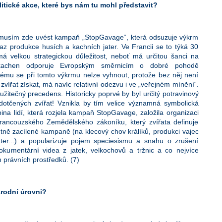
litické akce, které bys nám tu mohl představit?
e musím zde uvést kampaň „StopGavage“, která odsuzuje výkrm
az produkce husích a kachních jater. Ve Francii se to týká 30
á velkou strategickou důležitost, neboť má určitou šanci na
achen odporuje Evropským směrnicím o dobré pohodě
erému se při tomto výkrmu nelze vyhnout, protože bez něj není
vířat získat, má navíc relativní odezvu i ve „veřejném mínění“.
 užitečný precedens. Historicky poprvé by byl určitý potravinový
otčených zvířat! Vznikla by tím velice významná symbolická
pina lidí, která rozjela kampaň StopGavage, založila organizaci
ancouzského Zemědělského zákoníku, který zvířata definuje
krétně zacílené kampaně (na klecový chov králíků, produkci vajec
áter...) a popularizuje pojem speciesismu a snahu o zrušení
umentární videa z jatek, velkochovů a tržnic a co nejvíce
 právních prostředků. (7)
árodní úrovni?