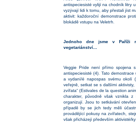
antispeciesisté vylijí na chodník litr
vyzývají lidi k tomu, aby přestali jíst
aktivit: každoroční demonstrace pro
blokádě vstupu na Veletrh.
Jednoho dne jsme v Paříži na
vegetariánství…
Veggie Pride není přímo spojena s 
antispeciesisté (4). Tato demostrace
a vydaní/é napospas svému okolí (c
veřejně, setkat se s dalšími aktivisty
zvířata“ (Estivales de la question ani
charakter, původně však vznikla z ini
organizují. Jsou to setkávání otevře
případě by se jich tedy měli účastn
provádějící pokusy na zvířatech, stej
však přicházejí především aktivisté/k