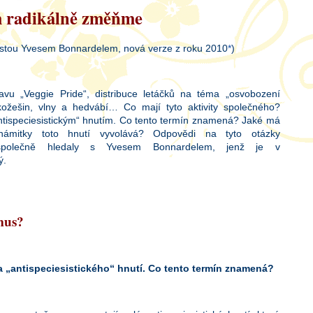
m radikálně změňme
vistou Yvesem Bonnardelem, nová verze z roku 2010
*
)
vu „Veggie Pride“, distribuce letáčků na téma „osvobození
 kožešin, vlny a hedvábí… Co mají tyto aktivity společného?
„antispeciesistickým“ hnutím. Co tento termín znamená? Jaké má
 námitky toto hnutí vyvolává? Odpovědi na tyto otázky
olečně hledaly s Yvesem Bonnardelem, jenž je v
ý.
smus?
a „antispeciesistického“ hnutí. Co tento termín znamená?