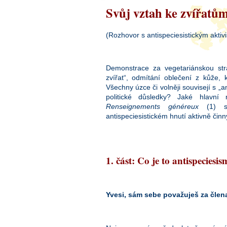
Svůj vztah ke zvířatů
(Rozhovor s antispeciesistickým akti
Demonstrace za vegetariánskou stra
zvířat“, odmítání oblečení z kůže,
Všechny úzce či volněji souvisejí s 
politické důsledky? Jaké hlavní
Renseignements généreux
(1) sp
antispeciesistickém hnutí aktivně činn
1. část: Co je to antispeciesi
Yvesi, sám sebe považuješ za člen