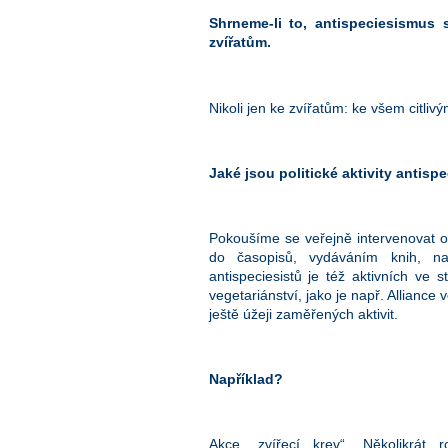
Shrneme-li to, antispeciesismus 
zvířatům.
Nikoli jen ke zvířatům: ke všem citlivý
Jaké jsou politické aktivity antisp
Pokoušíme se veřejně intervenovat 
do časopisů, vydáváním knih, na
antispeciesistů je též aktivních ve
vegetariánství, jako je např. Alliance
ještě úžeji zaměřených aktivit.
Například?
Akce „zvířecí krev“. Několikrát 