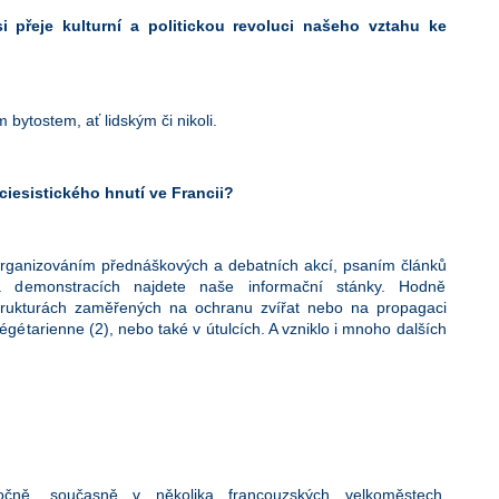
si přeje kulturní a politickou revoluci našeho vztahu ke
m bytostem, ať lidským či nikoli.
eciesistického hnutí ve Francii?
organizováním přednáškových a debatních akcí, psaním článků
 demonstracích najdete naše informační stánky. Hodně
 strukturách zaměřených na ochranu zvířat nebo na propagaci
 végétarienne (2), nebo také v útulcích. A vzniklo i mnoho dalších
ročně, současně v několika francouzských velkoměstech,