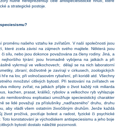
ry nutně nereprezentují celé antispeciesistické hnutí, které
ické a strategické postoje.
tispeciesismu?
ní proměnu našeho vztahu ke zvířatům. V naší společnosti jsou
í, které zcela závisí na zájmech svého majitele. Některá jsou
či sílu, nebo jsou dokonce považována za členy rodiny. Jiná, a
í nejhoršího týrání: jsou hromadně vybíjena na jatkách a při
ásilně vykrmují ve velkochovech; dělají se na nich laboratorní
smetiky, zbraní; doživotně je zavírají v cirkusech, zoologických
ři hře na lov, při volnočasovém rybaření, při koridě atd. Všechny
etného množství citlivých bytostí. Při testování na zvířatech ve
dva miliony zvířat; na jatkách přijde o život každý rok miliarda
c, hus, kachen, prasat, králíků; rybolov a velkochov ryb vyhlazuje
Tuto nemilosrdnou exploataci umožňuje speciesistický charakter
ě se lidé považují za příslušníky „nadřazeného“ druhu, druhu
omu, aby vládli všem ostatním živočišným druhům. Jenže každá
svůj život prožívá, pociťuje bolest a radost, fyzické či psychické
y. Toto konstatování je východiskem antispeciesismu a jeho boje
tlivých bytostí dostalo náležité pozornosti.