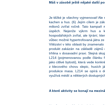
Máš v zásobě ještě nějaké další po
Je těžké je všechny vyjmenovat! Al
kachen a hus. (6) Jejím cílem je zák
milionů zvířat ročně. Tato kampaň m
úspěch. Nejenže výkrm hus a k
hospodářských zvířat, ale týrání, kt
vůbec možné hypertrofovaná játra ze z
Vítězství v této oblasti by znamenalo
produkt zakázán na základě zájmů d
trhlina v dosavadní praxi. Stejná sku
L214 (pojmenovanou podle článku fr
jako citlivé bytosti), která vede kon
z klecového chovu slepic, husích j
produkce masa. L214 se opírá o dok
využívá médií a některých dostupných
A které aktivity se konají na mezin