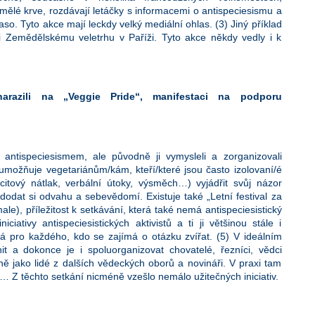
y umělé krve, rozdávají letáčky s informacemi o antispeciesismu a
 maso. Tyto akce mají leckdy velký mediální ohlas. (3) Jiný příklad
ti Zemědělskému veletrhu v Paříži. Tyto akce někdy vedly i k
razili na „Veggie Pride“, manifestaci na podporu
antispeciesismem, ale původně ji vymysleli a zorganizovali
 umožňuje vegetariánům/kám, kteří/které jsou často izolovaní/é
itový nátlak, verbální útoky, výsměch…) vyjádřit svůj názor
, dodat si odvahu a sebevědomí. Existuje také „Letní festival za
male), příležitost k setkávání, která také nemá antispeciesistický
ciativy antispeciesistických aktivistů a ti ji většinou stále i
ná pro každého, kdo se zajímá o otázku zvířat. (5) V ideálním
it a dokonce je i spoluorganizovat chovatelé, řezníci, vědci
ně jako lidé z dalších vědeckých oborů a novináři. V praxi tam
y… Z těchto setkání nicméně vzešlo nemálo užitečných iniciativ.