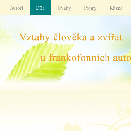
Autoři
Díla
Úvahy
Pojmy
Různé