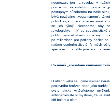
neomezuje jen na revoluci v našic
pouze tím, že ostatním půjdeme „př
postupným působením na naše okolí, m
bývá nazýváno „veganismem“, „život
politickou, kritizovat speciesismus a
se jich týkají. Nechceme, aby se 
„ekologických nik“ ve speciesistické 
poklidu vybírat stravu podle svých pře
po miliardách pro potřeby našich sou
našem osobním životě! V mých očích
speciesismu a takto pracovat na změn
Co míníš „sociálním vnímáním zvíř
O útlého věku se učíme vnímat zvířat
potravního řetězce nebo jako funkční
systematicky vytěsňujeme myšlen
antispeciesisté si myslíme, že ve sku
cítí bolest a slast.