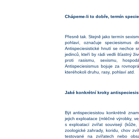
Chápeme-li to dobře, termín spec
Přesně tak. Stejně jako termín sexism
pohlaví, označuje speciesismus d
Antispeciesistické hnutí se nechce sm
jedinců, kteří by rádi vedli šťastný ž
proti rasismu, sexismu, hospod
Antispeciesismus bojuje za rovnoprávn
kteréhokoli druhu, rasy, pohlaví atd.
Jaké konkrétní kroky antispeciesis
Být antispeciesistou konkrétně zna
jejich exploatace (mléčné výrobky, ve
s exploatací zvířat souvisejí (kůže, 
zoologické zahrady, koridu, chov zví
testované na zvířatech nebo obsa